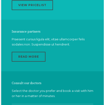
VIEW PRICELIST
Insurance partners
Praesent cursus ligula elit, vitae ullamcorper felis
sodales non. Suspendisse ut hendrerit.
READ MORE
Consult our doctors
Select the doctor you prefer and book a visit with him
or her in a matter of minutes.