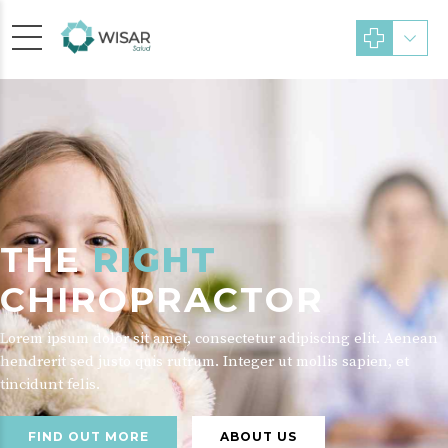
THE
RIGHT
CHIROPRACTOR
Lorem ipsum dolor sit amet, consectetur adipiscing elit. Aenean
hendrerit sed justo quis rutrum. Integer ut mollis sapien, et
tincidunt felis.
FIND OUT MORE
ABOUT US